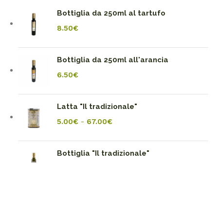
Bottiglia da 250ml al tartufo
Proprietà e Classificazione
8.50
€
Lavorazione
Shop
Bottiglia da 250ml all'arancia
Fiume Volturno
6.50
€
Contatti
Latta "Il tradizionale"
5.00
€
-
67.00
€
Ordini
Indirizzi
0
Bottiglia "Il tradizionale"
Shop
Carrello
Account
Dettagli account
5.00
€
-
12.50
€
Password dimenticata
Bottiglia da 250ml allo zafferano
Copyright © 2026 Olio Carcillo. Powered by
7.50
€
HostingPerTe